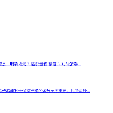
 2. ‌匹配量程/精度‌ 3. ‌功能筛选‌...
 溶解臭氧传感器对于保持准确的读数至关重要。尽管两种...