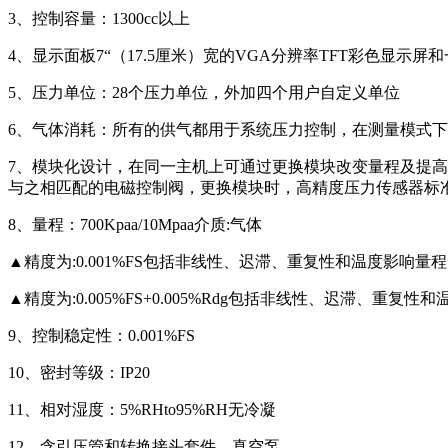
3、控制容量：1300cc以上
4、显示面板7“（17.5厘米）宽的VGA分辨率TFT彩色显示
5、压力单位：28个压力单位，外加四个用户自定义单位
6、气体消耗：所有的供气都用于系统压力控制，在测量模式
7、模块化设计，在同一主机上可通过更换模块改变量程及提
与之相匹配的电磁控制阀，更换模块时，高精度压力传感器标
8、量程：700Kpaa/10Mpaa介质:气体
▲精度为:0.001%FS包括非线性、迟滞、重复性和温度影响量程：+
▲精度为:0.005%FS+0.005%Rdg包括非线性、迟滞、重复性
9、控制稳定性：0.001%FS
10、密封等级：IP20
11、相对湿度：5%RHto95%RH无冷凝
12、含引压管和转换接头套件、真空泵