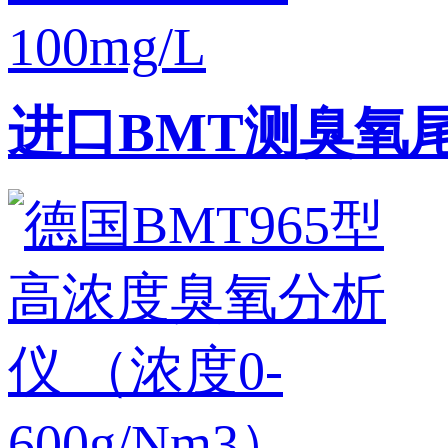
进口BMT测臭氧尾气分