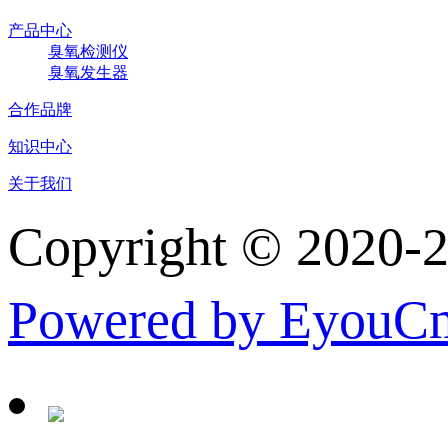
产品中心
臭氧检测仪
臭氧发生器
合作品牌
知识中心
关于我们
Copyright © 
Powered by EyouC