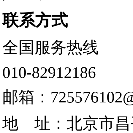
联系方式
全国服务热线
010-82912186
邮箱：725576102@
地 址：北京市昌