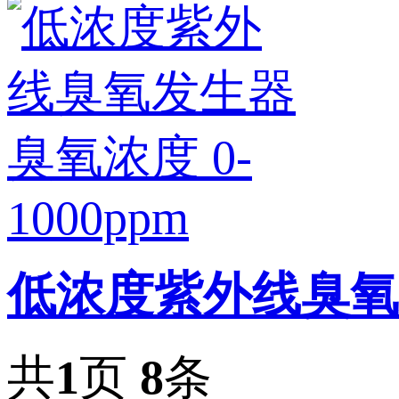
低浓度紫外线臭氧发生
共
1
页
8
条