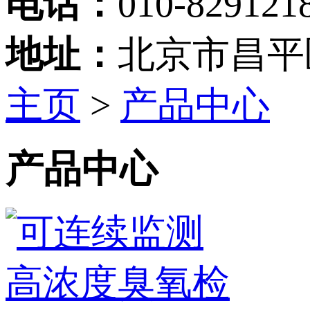
电话：
010-829121
地址：
北京市昌平
主页
>
产品中心
产品中心