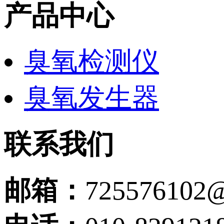
产品中心
臭氧检测仪
臭氧发生器
联系我们
邮箱：
725576102